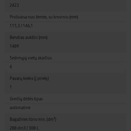
2423
Prošvaisa nuo žemės, su kroviniu (mm)
115,3 / 146,1
Bendras aukštis (mm)
1489
Sėdimųjų vietų skaičius
4
Pavarų kiekis (į priekį)
1
Greičių dėžės tipas
automatinė
Bagažinės tūris min. (dm³)
288 dm3 / 308 L