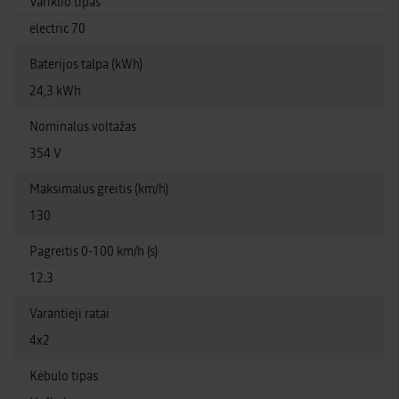
Variklio tipas
electric 70
Baterijos talpa (kWh)
24,3 kWh
Nominalus voltažas
354 V
Maksimalus greitis (km/h)
130
Pagreitis 0-100 km/h (s)
12.3
Varantieji ratai
4x2
Kėbulo tipas