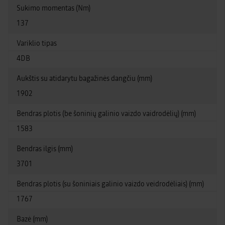
Sukimo momentas (Nm)
137
Variklio tipas
4DB
Aukštis su atidarytu bagažinės dangčiu (mm)
1902
Bendras plotis (be šoninių galinio vaizdo vaidrodėlių) (mm)
1583
Bendras ilgis (mm)
3701
Bendras plotis (su šoniniais galinio vaizdo veidrodėliais) (mm)
1767
Bazė (mm)