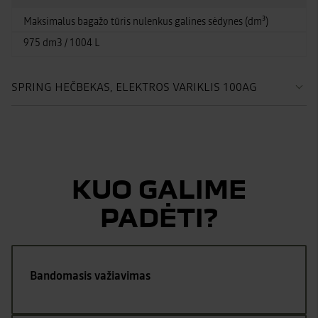
Maksimalus bagažo tūris nulenkus galines sėdynes (dm³)
975 dm3 / 1004 L
SPRING HEČBEKAS, ELEKTROS VARIKLIS 100AG
KUO GALIME
PADĖTI?
Bandomasis važiavimas