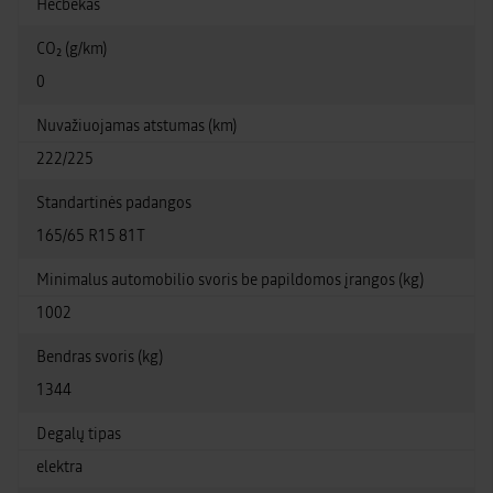
Hečbekas
CO₂ (g/km)
0
Nuvažiuojamas atstumas (km)
222/225
Standartinės padangos
165/65 R15 81T
Minimalus automobilio svoris be papildomos įrangos (kg)
1002
Bendras svoris (kg)
1344
Degalų tipas
elektra