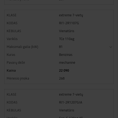
extreme 7-vietų
RI1-2R1107G
Vienatūris
TCe 110ag
81
Benzinas
mechaninė
22 090
268
extreme 7-vietų
RI1-2R1207GIA
Vienatūris