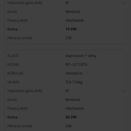
81
Benzinas
mechaninė
19 390
235
expression 7-vietų
RI1-2C1107G
Vienatūris
TCe 110ag
81
Benzinas
mechaninė
20 290
246