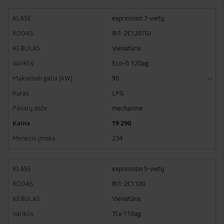
expression 7-vietų
RI1-2C1207GI
Vienatūris
Eco-G 120ag
90
LPG
mechaninė
19 290
234
expression 5-vietų
RI1-2C110G
Vienatūris
TCe 110ag