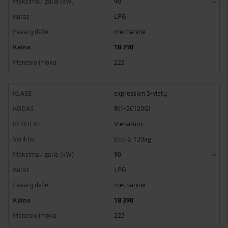
90
LPG
mechaninė
18 290
222
expression 5-vietų
RI1-2C120GI
Vienatūris
Eco-G 120ag
90
LPG
mechaninė
18 390
223