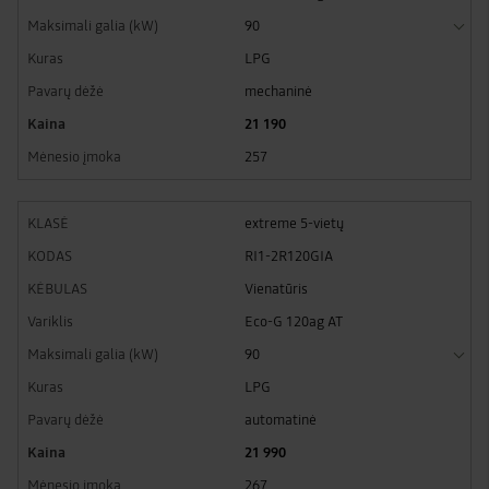
90
LPG
mechaninė
21 190
257
extreme 5-vietų
RI1-2R120GIA
Vienatūris
Eco-G 120ag AT
90
LPG
automatinė
21 990
267