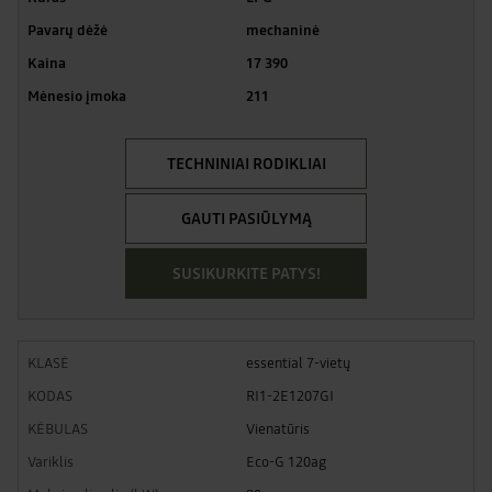
mechaninė
17 390
211
TECHNINIAI RODIKLIAI
GAUTI PASIŪLYMĄ
SUSIKURKITE PATYS!
essential 7-vietų
RI1-2E1207GI
Vienatūris
Eco-G 120ag