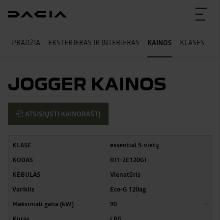
PRADŽIA
EKSTERJERAS IR INTERJERAS
KAINOS
KLASĖS
T
JOGGER KAINOS
ATSISIŲSTI KAINORAŠTĮ
essential 5-vietų
RI1-2E120GI
Vienatūris
Eco-G 120ag
90
LPG