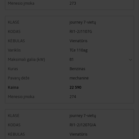
273
journey 7-vietų
RI1-2J1107G
Vienatūris
TCe 110ag
81
Benzinas
mechaninė
22 590
274
journey 7-vietų
RI1-2J1207GIA
Vienatūris