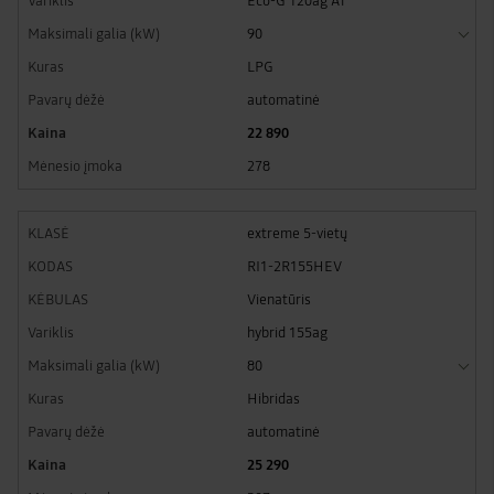
Eco-G 120ag AT
90
LPG
automatinė
22 890
278
extreme 5-vietų
RI1-2R155HEV
Vienatūris
hybrid 155ag
80
Hibridas
automatinė
25 290