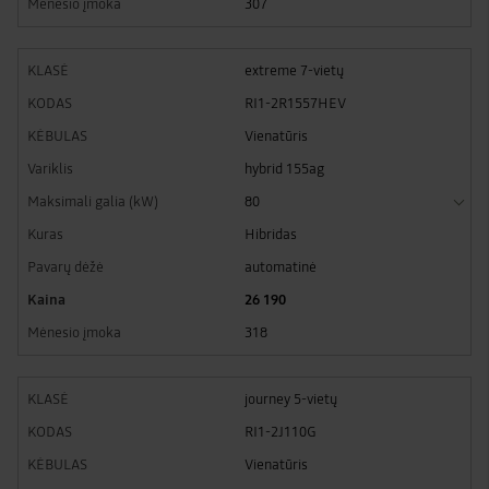
307
extreme 7-vietų
RI1-2R1557HEV
Vienatūris
hybrid 155ag
80
Hibridas
automatinė
26 190
318
journey 5-vietų
RI1-2J110G
Vienatūris