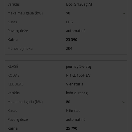
Eco-G 120ag AT
90
LPG
automatinė
23 390
284
journey 5-vietų
RI1-2J155HEV
Vienatūris
hybrid 155ag
80
Hibridas
automatinė
25 790