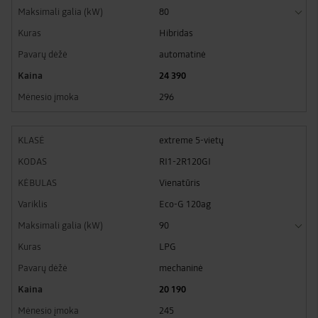
80
Hibridas
automatinė
24 390
296
extreme 5-vietų
RI1-2R120GI
Vienatūris
Eco-G 120ag
90
LPG
mechaninė
20 190
245