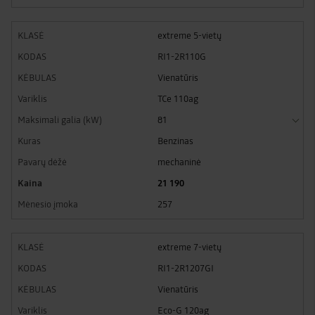
extreme 5-vietų
RI1-2R110G
Vienatūris
TCe 110ag
81
Benzinas
mechaninė
21 190
257
extreme 7-vietų
RI1-2R1207GI
Vienatūris
Eco-G 120ag