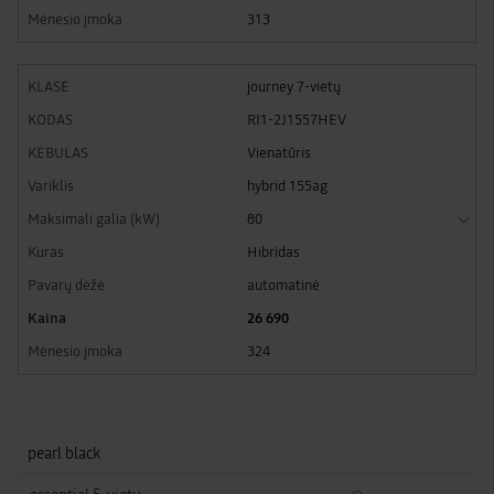
313
journey 7-vietų
RI1-2J1557HEV
Vienatūris
hybrid 155ag
80
Hibridas
automatinė
26 690
324
pearl black