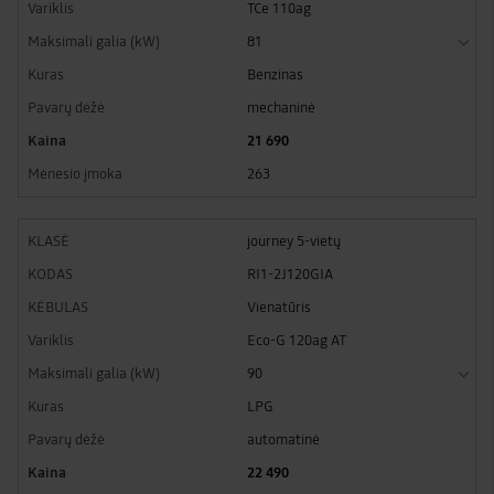
TCe 110ag
81
Benzinas
mechaninė
21 690
263
journey 5-vietų
RI1-2J120GIA
Vienatūris
Eco-G 120ag AT
90
LPG
automatinė
22 490