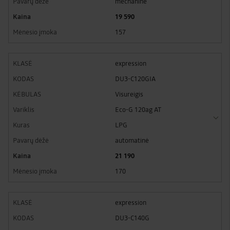
mechaninė
19 590
157
expression
DU3-C120GIA
Visureigis
Eco-G 120ag AT
LPG
automatinė
21 190
170
expression
DU3-C140G