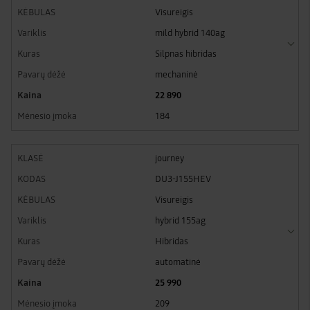
Visureigis
mild hybrid 140ag
Silpnas hibridas
mechaninė
22 890
184
journey
DU3-J155HEV
Visureigis
hybrid 155ag
Hibridas
automatinė
25 990
209