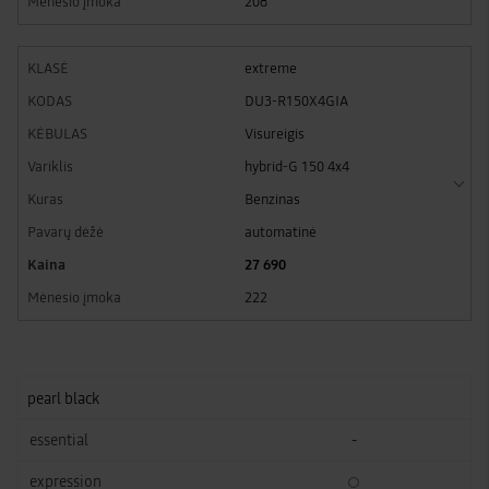
208
extreme
DU3-R150X4GIA
Visureigis
hybrid-G 150 4x4
Benzinas
automatinė
27 690
222
pearl black
-