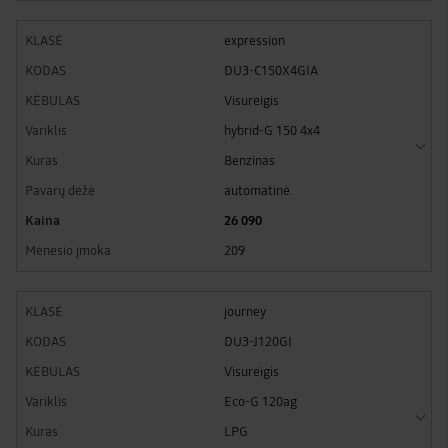
expression
DU3-C150X4GIA
Visureigis
hybrid-G 150 4x4
Benzinas
automatinė
26 090
209
journey
DU3-J120GI
Visureigis
Eco-G 120ag
LPG