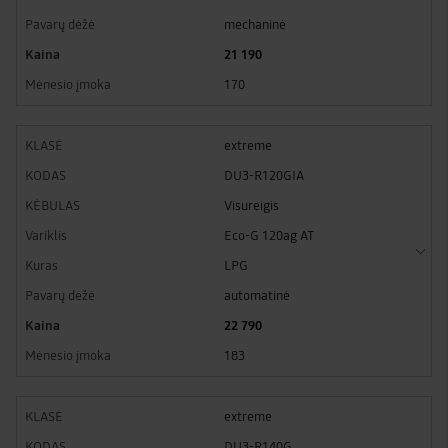
mechaninė
21 190
170
extreme
DU3-R120GIA
Visureigis
Eco-G 120ag AT
LPG
automatinė
22 790
183
extreme
DU3-R140G