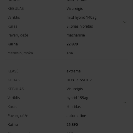
Visureigis
mild hybrid 140ag
Silpnas hibridas
mechaninė
22 890
184
extreme
DU3-R155HEV
Visureigis
hybrid 155ag
Hibridas
automatinė
25 890