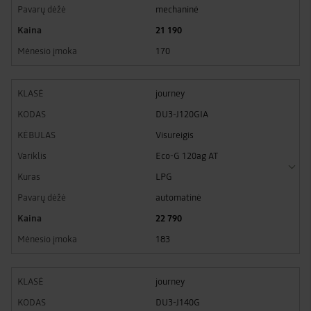
mechaninė
21 190
170
journey
DU3-J120GIA
Visureigis
Eco-G 120ag AT
LPG
automatinė
22 790
183
journey
DU3-J140G