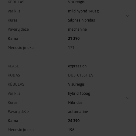
Visureigis
mild hybrid 140ag
Silpnas hibridas
mechaninė
21 290
171
expression
DU3-C155HEV
Visureigis
hybrid 155ag
Hibridas
automatinė
24 390
196