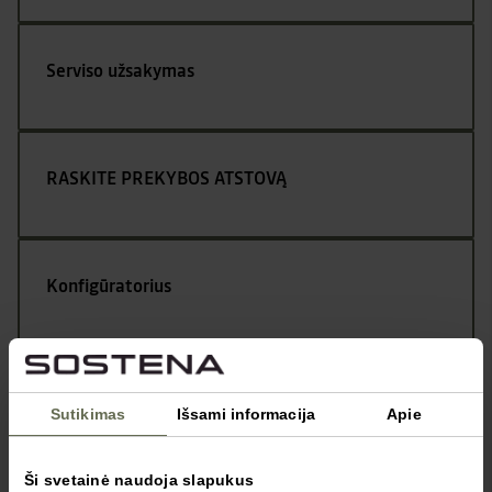
Serviso užsakymas
RASKITE PREKYBOS ATSTOVĄ
Konfigūratorius
Kontaktai
Sutikimas
Išsami informacija
Apie
Ši svetainė naudoja slapukus