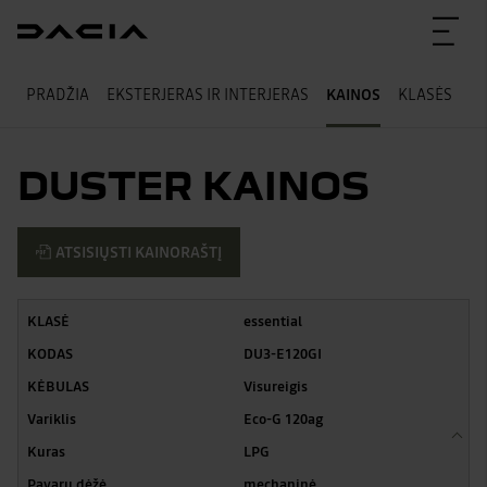
PRADŽIA
EKSTERJERAS IR INTERJERAS
KAINOS
KLASĖS
T
DUSTER KAINOS
ATSISIŲSTI KAINORAŠTĮ
essential
DU3-E120GI
Visureigis
Eco-G 120ag
LPG
mechaninė