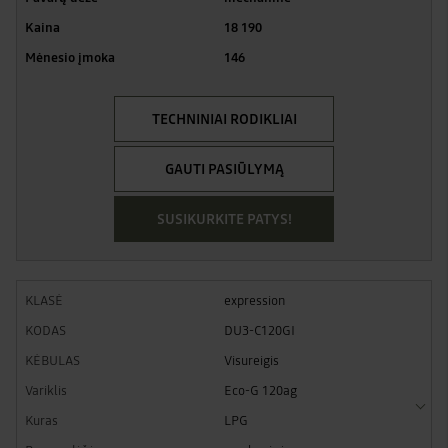
18 190
146
TECHNINIAI RODIKLIAI
GAUTI PASIŪLYMĄ
SUSIKURKITE PATYS!
expression
DU3-C120GI
Visureigis
Eco-G 120ag
LPG