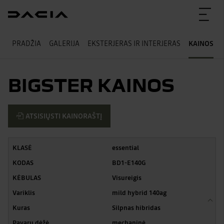
PRADŽIA
GALERIJA
EKSTERJERAS IR INTERJERAS
KAINOS
BIGSTER KAINOS
ATSISIŲSTI KAINORAŠTĮ
essential
BD1-E140G
Visureigis
mild hybrid 140ag
Silpnas hibridas
mechaninė