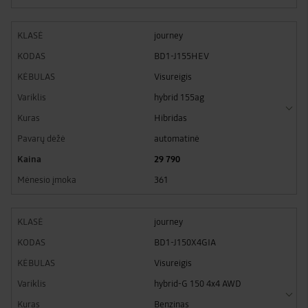
journey
BD1-J155HEV
Visureigis
hybrid 155ag
Hibridas
automatinė
29 790
361
journey
BD1-J150X4GIA
Visureigis
hybrid-G 150 4x4 AWD
Benzinas