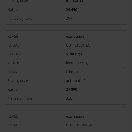
mechaninė
24 490
297
expression
BD1-C155HEV
Visureigis
hybrid 155ag
Hibridas
automatinė
27 890
338
expression
BD1-C150X4GIA