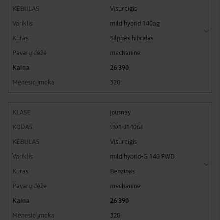
Visureigis
mild hybrid 140ag
Silpnas hibridas
mechaninė
26 390
320
journey
BD1-J140GI
Visureigis
mild hybrid-G 140 FWD
Benzinas
mechaninė
26 390
320