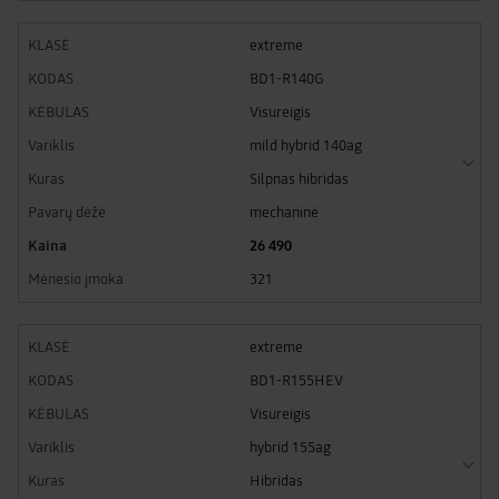
extreme
BD1-R140G
Visureigis
mild hybrid 140ag
Silpnas hibridas
mechaninė
26 490
321
extreme
BD1-R155HEV
Visureigis
hybrid 155ag
Hibridas