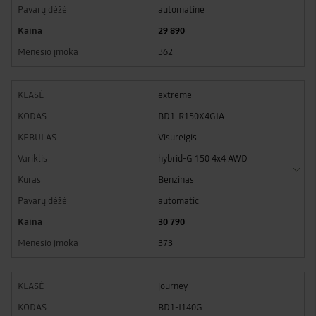
automatinė
29 890
362
extreme
BD1-R150X4GIA
Visureigis
hybrid-G 150 4x4 AWD
Benzinas
automatic
30 790
373
journey
BD1-J140G