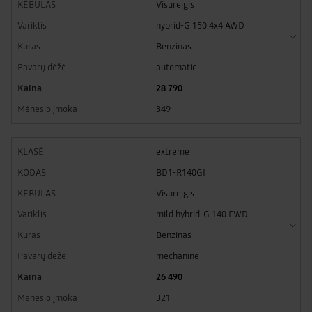
Visureigis
hybrid-G 150 4x4 AWD
Benzinas
automatic
28 790
349
extreme
BD1-R140GI
Visureigis
mild hybrid-G 140 FWD
Benzinas
mechaninė
26 490
321