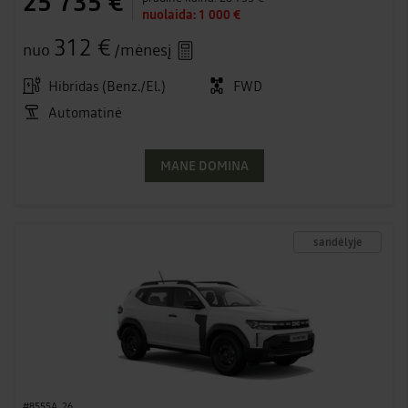
25 735 €
nuolaida:
1 000 €
312 €
nuo
/mėnesį
Hibridas (Benz./El.)
FWD
Automatinė
MANE DOMINA
sandėlyje
#8555A_26