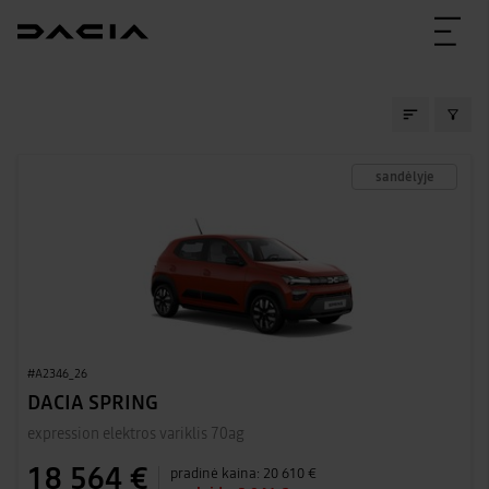
SANDĖLIO AUTOMOBIL
sandėlyje
#A2346_26
DACIA SPRING
expression elektros variklis 70ag
18 564 €
pradinė kaina:
20 610 €