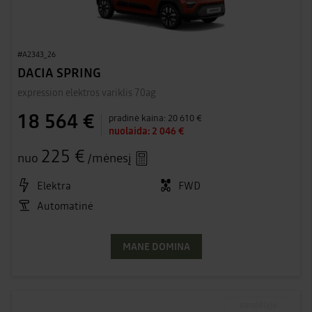
#A2343_26
DACIA SPRING
expression elektros variklis 70ag
18 564 €
pradinė kaina:
20 610 €
nuolaida:
2 046 €
225 €
nuo
/mėnesį
Elektra
FWD
Automatinė
MANE DOMINA
sandėlyje