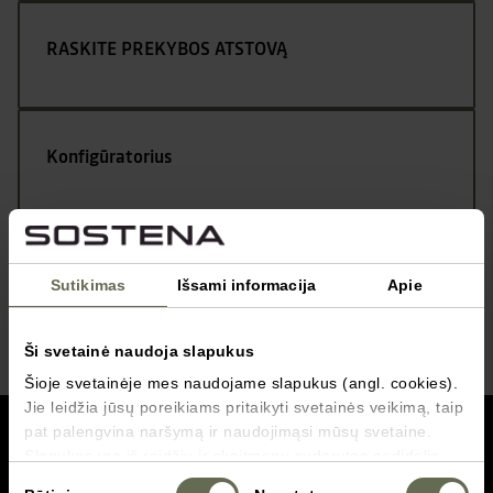
RASKITE PREKYBOS ATSTOVĄ
Konfigūratorius
Kontaktai
Sutikimas
Išsami informacija
Apie
Ši svetainė naudoja slapukus
Šioje svetainėje mes naudojame slapukus (angl. cookies).
Jie leidžia jūsų poreikiams pritaikyti svetainės veikimą, taip
grįžti į viršų
pat palengvina naršymą ir naudojimąsi mūsų svetaine.
Slapukas yra iš raidžių ir skaitmenų sudarytas nedidelis
failas, vartotojui naršant tam tikrose svetainėse
Servisas
Sutikimo