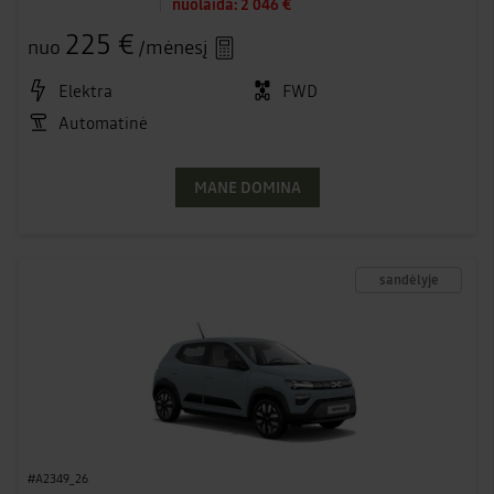
nuolaida:
2 046 €
225 €
nuo
/mėnesį
Elektra
FWD
Automatinė
MANE DOMINA
sandėlyje
#A2349_26