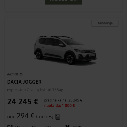
sandėlyje
#A2408_25
DACIA JOGGER
expression 7-vietų hybrid 155ag
24 245 €
pradinė kaina:
25 245 €
nuolaida:
1 000 €
294 €
nuo
/mėnesį