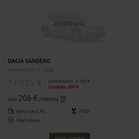
REZERVUOTA
#A2425_26
DACIA SANDERO
expression Eco-G 120ag
17 025 €
pradinė kaina:
17 525 €
nuolaida:
500 €
206 €
nuo
/mėnesį
Benzinas/LPG
FWD
Mechaninė
MANE DOMINA