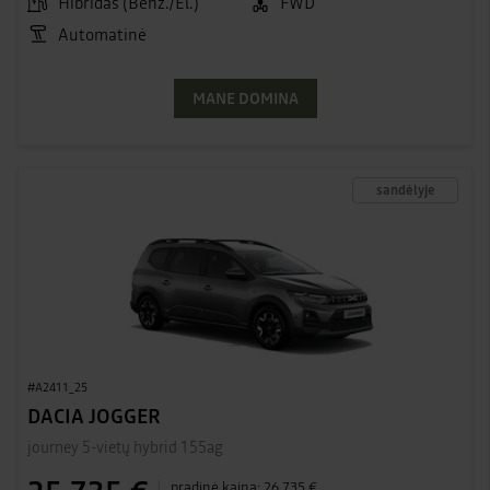
Hibridas (Benz./El.)
FWD
Automatinė
MANE DOMINA
sandėlyje
#A2411_25
DACIA JOGGER
journey 5-vietų hybrid 155ag
pradinė kaina:
26 735 €