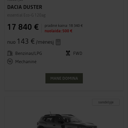
DACIA DUSTER
essential Eco-G 120ag
17 840 €
pradinė kaina:
18 340 €
nuolaida:
500 €
143 €
nuo
/mėnesį
Benzinas/LPG
FWD
Mechaninė
MANE DOMINA
sandėlyje