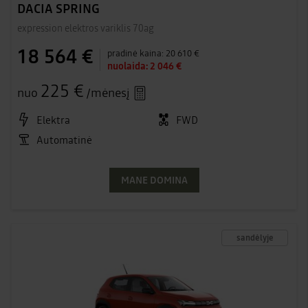
DACIA SPRING
expression elektros variklis 70ag
18 564 €
pradinė kaina:
20 610 €
nuolaida:
2 046 €
225 €
nuo
/mėnesį
Elektra
FWD
Automatinė
MANE DOMINA
sandėlyje