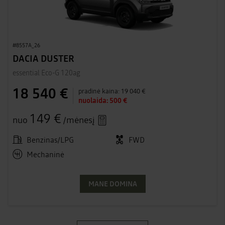
#8557A_26
DACIA DUSTER
essential Eco-G 120ag
18 540 €
pradinė kaina:
19 040 €
nuolaida:
500 €
149 €
nuo
/mėnesį
Benzinas/LPG
FWD
Mechaninė
MANE DOMINA