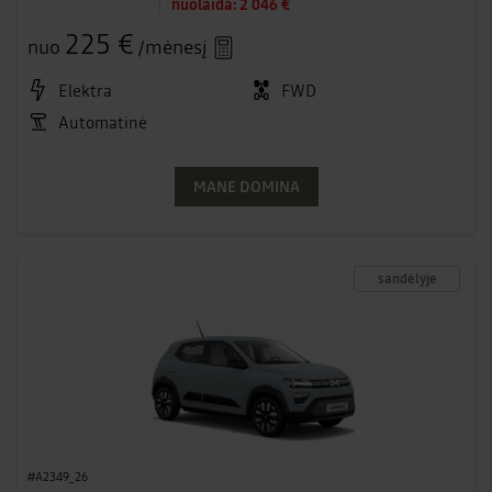
nuolaida:
2 046 €
225 €
nuo
/mėnesį
Elektra
FWD
Automatinė
MANE DOMINA
sandėlyje
#A2349_26