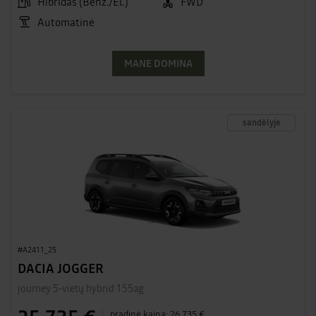
Hibridas (Benz./El.)
FWD
Automatinė
MANE DOMINA
sandėlyje
#A2411_25
DACIA JOGGER
journey 5-vietų hybrid 155ag
pradinė kaina:
26 735 €