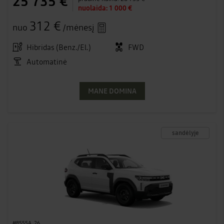
25 735 €
nuolaida:
1 000 €
312 €
nuo
/mėnesį
Hibridas (Benz./El.)
FWD
Automatinė
MANE DOMINA
sandėlyje
#8555A_26