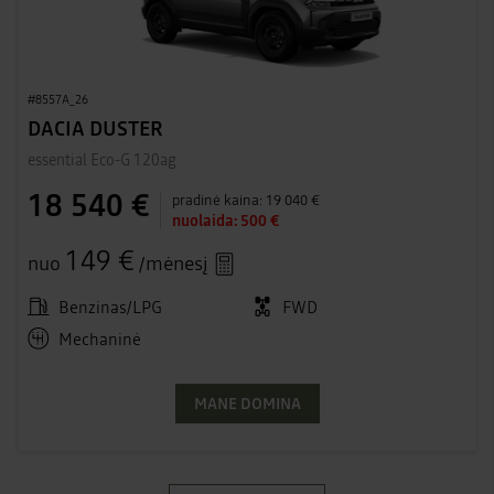
#8557A_26
DACIA DUSTER
essential Eco-G 120ag
18 540 €
pradinė kaina:
19 040 €
nuolaida:
500 €
149 €
nuo
/mėnesį
Benzinas/LPG
FWD
Mechaninė
MANE DOMINA