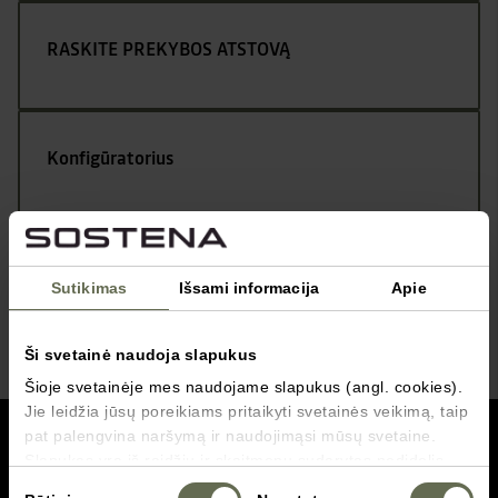
RASKITE PREKYBOS ATSTOVĄ
Konfigūratorius
Kontaktai
Sutikimas
Išsami informacija
Apie
Ši svetainė naudoja slapukus
Šioje svetainėje mes naudojame slapukus (angl. cookies).
Jie leidžia jūsų poreikiams pritaikyti svetainės veikimą, taip
grįžti į viršų
pat palengvina naršymą ir naudojimąsi mūsų svetaine.
Slapukas yra iš raidžių ir skaitmenų sudarytas nedidelis
failas, vartotojui naršant tam tikrose svetainėse
Servisas
Sutikimo