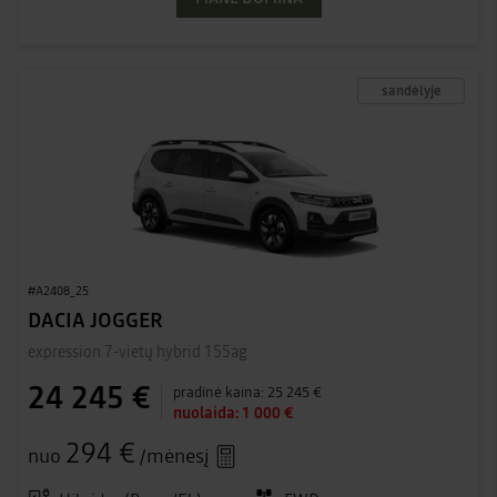
sandėlyje
#A2408_25
DACIA JOGGER
expression 7-vietų hybrid 155ag
24 245 €
pradinė kaina:
25 245 €
nuolaida:
1 000 €
294 €
nuo
/mėnesį