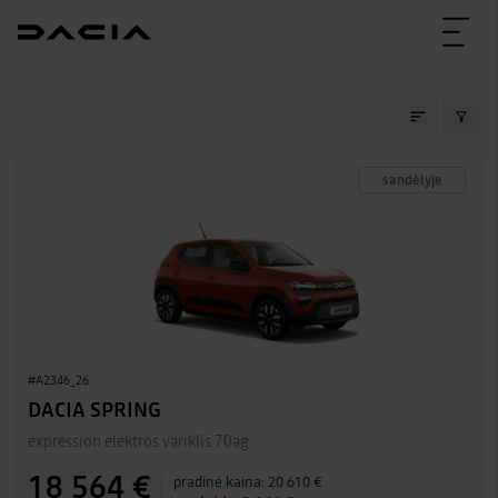
SANDĖLIO AUTOMOBIL
sandėlyje
#A2346_26
DACIA SPRING
expression elektros variklis 70ag
18 564 €
pradinė kaina:
20 610 €