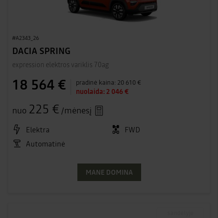
#A2343_26
DACIA SPRING
expression elektros variklis 70ag
18 564 €
pradinė kaina:
20 610 €
nuolaida:
2 046 €
225 €
nuo
/mėnesį
Elektra
FWD
Automatinė
MANE DOMINA
sandėlyje