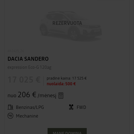
REZERVUOTA
#A2425_26
DACIA SANDERO
expression Eco-G 120ag
17 025 €
pradinė kaina:
17 525 €
nuolaida:
500 €
206 €
nuo
/mėnesį
Benzinas/LPG
FWD
Mechaninė
MANE DOMINA