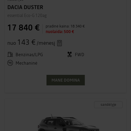
DACIA DUSTER
essential Eco-G 120ag
17 840 €
pradinė kaina:
18 340 €
nuolaida:
500 €
143 €
nuo
/mėnesį
Benzinas/LPG
FWD
Mechaninė
MANE DOMINA
sandėlyje