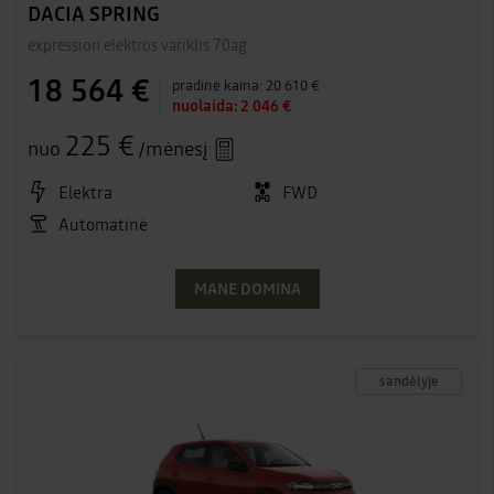
DACIA SPRING
expression elektros variklis 70ag
18 564 €
pradinė kaina:
20 610 €
nuolaida:
2 046 €
225 €
nuo
/mėnesį
Elektra
FWD
Automatinė
MANE DOMINA
sandėlyje