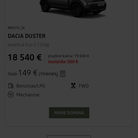
#8557A_26
DACIA DUSTER
essential Eco-G 120ag
18 540 €
pradinė kaina:
19 040 €
nuolaida:
500 €
149 €
nuo
/mėnesį
Benzinas/LPG
FWD
Mechaninė
MANE DOMINA