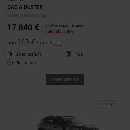
DACIA DUSTER
essential Eco-G 120ag
17 840 €
pradinė kaina:
18 340 €
nuolaida:
500 €
143 €
nuo
/mėnesį
Benzinas/LPG
FWD
Mechaninė
MANE DOMINA
sandėlyje