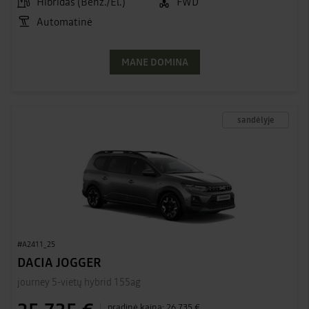
Hibridas (Benz./El.)
FWD
Automatinė
MANE DOMINA
sandėlyje
#A2411_25
DACIA JOGGER
journey 5-vietų hybrid 155ag
pradinė kaina:
26 735 €