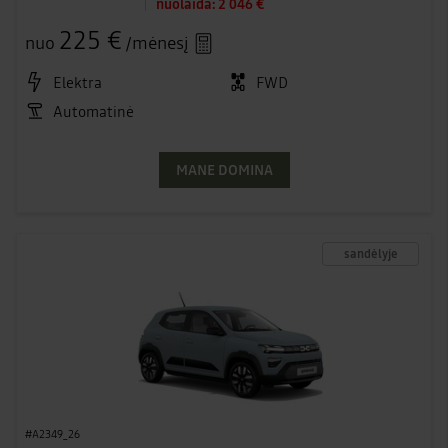
nuolaida:
2 046 €
225 €
nuo
/mėnesį
Elektra
FWD
Automatinė
MANE DOMINA
sandėlyje
#A2349_26