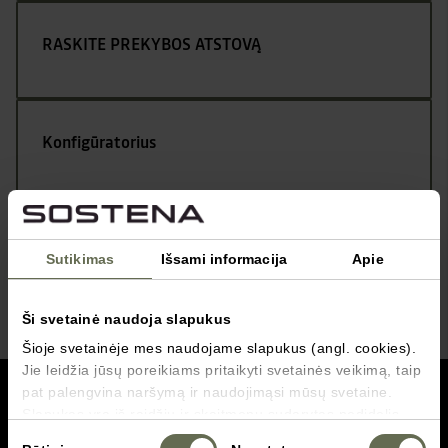
RASKITE PREKYBOS ATSTOVĄ
Konfigūratorius
Kontaktai
Sutikimas
Išsami informacija
Apie
Ši svetainė naudoja slapukus
Šioje svetainėje mes naudojame slapukus (angl. cookies).
Jie leidžia jūsų poreikiams pritaikyti svetainės veikimą, taip
grįžti į viršų
pat palengvina naršymą ir naudojimąsi mūsų svetaine.
Slapukas yra iš raidžių ir skaitmenų sudarytas nedidelis
failas, vartotojui naršant tam tikrose svetainėse
Servisas
Sutikimo