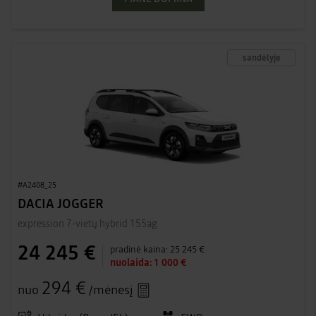
sandėlyje
#A2408_25
DACIA JOGGER
expression 7-vietų hybrid 155ag
24 245 €
pradinė kaina:
25 245 €
nuolaida:
1 000 €
294 €
nuo
/mėnesį