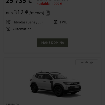
25 735 €
nuolaida:
1 000 €
312 €
nuo
/mėnesį
Hibridas (Benz./El.)
FWD
Automatinė
MANE DOMINA
sandėlyje
#8555A_26