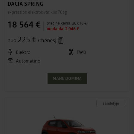
DACIA SPRING
expression elektros variklis 70ag
18 564 €
pradinė kaina:
20 610 €
nuolaida:
2 046 €
225 €
nuo
/mėnesį
Elektra
FWD
Automatinė
MANE DOMINA
sandėlyje