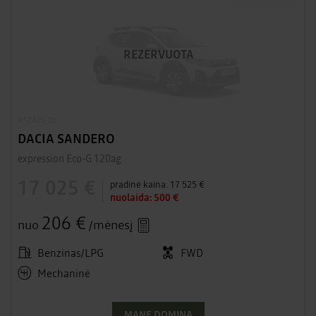
REZERVUOTA
#A2425_26
DACIA SANDERO
expression Eco-G 120ag
17 025 €
pradinė kaina:
17 525 €
nuolaida:
500 €
206 €
nuo
/mėnesį
Benzinas/LPG
FWD
Mechaninė
MANE DOMINA