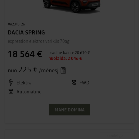
#A2343_26
DACIA SPRING
expression elektros variklis 70ag
18 564 €
pradinė kaina:
20 610 €
nuolaida:
2 046 €
225 €
nuo
/mėnesį
Elektra
FWD
Automatinė
MANE DOMINA
sandėlyje