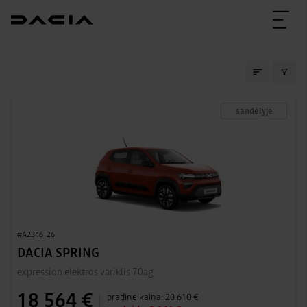
SANDĖLIO AUTOMOBIL
sandėlyje
#A2346_26
DACIA SPRING
expression elektros variklis 70ag
18 564 €
pradinė kaina:
20 610 €