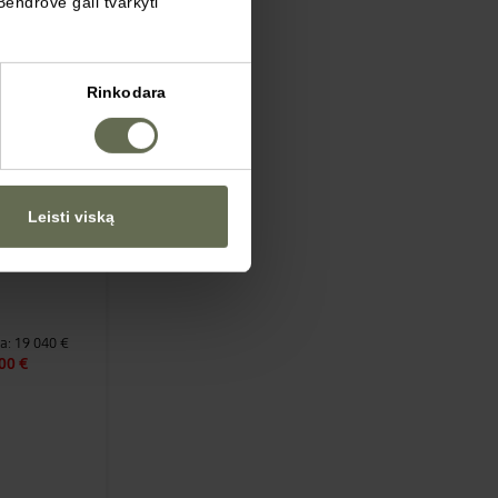
Bendrovė gali tvarkyti
sandėlyje
Rinkodara
Leisti viską
a:
19 040 €
00 €
D