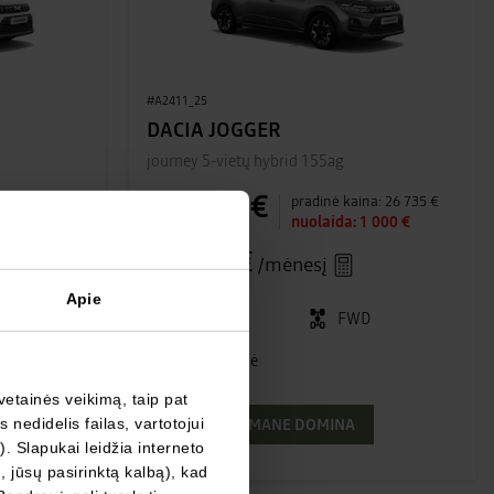
#A2411_25
DACIA JOGGER
journey 5-vietų hybrid 155ag
25 735 €
a:
25 245 €
pradinė kaina:
26 735 €
 000 €
nuolaida:
1 000 €
312 €
nuo
/mėnesį
Apie
Hibridas
D
FWD
(Benz./El.)
Automatinė
vetainės veikimą, taip pat
MANE DOMINA
nedidelis failas, vartotojui
). Slapukai leidžia interneto
, jūsų pasirinktą kalbą), kad