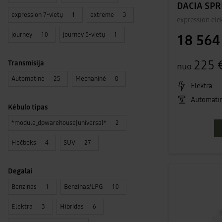
DACIA SPR
expression 7-vietų
extreme
1
3
expression elek
journey
journey 5-vietų
10
1
18 564
225 
Transmisija
nuo
Automatinė
Mechaninė
25
8
Elektra
Automati
Kėbulo tipas
*module_dpwarehouse|universal*
2
Hečbeks
SUV
4
27
Degalai
Benzinas
Benzinas/LPG
1
10
Elektra
Hibridas
3
6