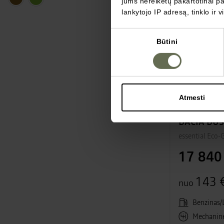
jums nereikėtų pakartotinai pas
lankytojo IP adresą, tinklo ir 
Sutikimo
Būtini
pasirinkimas
Atmesti
#8555A_26
DACIA DU
essential Eco-
17 840
143 
nuo
Benzinas
Mechanin