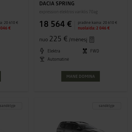
DACIA SPRING
expression elektros variklis 70ag
18 564 €
a:
20 610 €
pradinė kaina:
20 610 €
 046 €
nuolaida:
2 046 €
225 €
nuo
/mėnesį
D
Elektra
FWD
Automatinė
MANE DOMINA
sandėlyje
sandėlyje