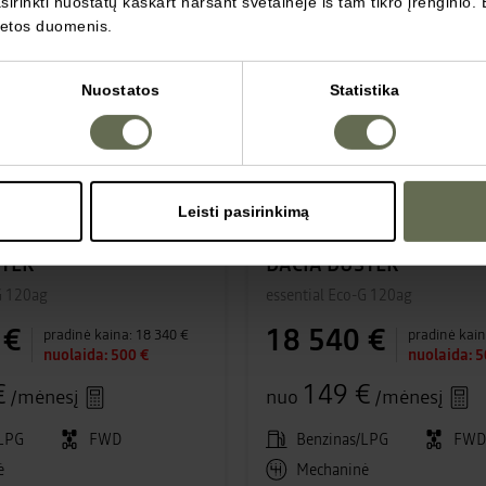
irinkti nuostatų kaskart naršant svetainėje iš tam tikro įrenginio. 
vietos duomenis.
sandėlyje
Nuostatos
Statistika
Leisti pasirinkimą
#8557A_26
STER
DACIA DUSTER
G 120ag
essential Eco-G 120ag
 €
18 540 €
pradinė kaina:
18 340 €
pradinė kain
nuolaida:
500 €
nuolaida:
5
€
149 €
/mėnesį
nuo
/mėnesį
/LPG
FWD
Benzinas/LPG
FW
ė
Mechaninė