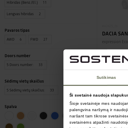
Hibridas (Benz./El.)
11
Lengvas hibridas
2
#A2425_26
Pavaros tipas
DACIA SA
AWD
FWD
6
27
expression Ec
17 025
Doors number
5 Doors number:
33
206 
nuo
Sutikimas
Benzinas
Sėdimų vietų skaičius
Mechanin
5 Sėdimų vietų skaičius:
33
Ši svetainė naudoja slapuku
Šioje svetainėje mes naudojame
Spalva
palengvina naršymą ir naudojim
naršant tam tikrose svetainėse 
svetainėms atpažinti naudotojo