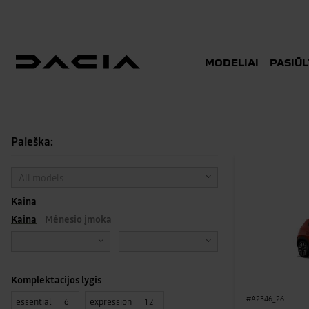
MODELIAI
PASIŪ
SANDĖLIO AUTOMOBIL
Paieška:
All models
Kaina
Kaina
Mėnesio įmoka
Komplektacijos lygis
#A2346_26
essential
expression
6
12