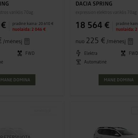
ING
DACIA SPRING
tros variklis 70ag
expression elektros variklis 70ag
 €
18 564 €
pradinė kaina:
20 610 €
pradinė kain
nuolaida:
2 046 €
nuolaida:
2
€
225 €
/mėnesį
nuo
/mėnesį
FWD
Elektra
FW
nė
Automatinė
MANE DOMINA
MANE DOMINA
sandėlyje
REZERVUOTA