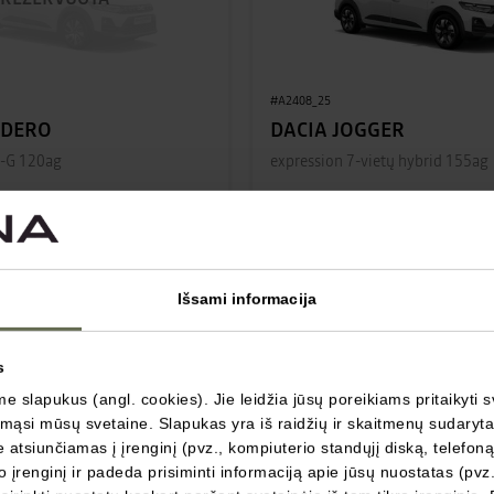
#A2408_25
NDERO
DACIA JOGGER
o-G 120ag
expression 7-vietų hybrid 155ag
 €
24 245 €
pradinė kaina:
17 525 €
pradinė kain
nuolaida:
500 €
nuolaida:
1
€
294 €
/mėnesį
nuo
/mėnesį
Išsami informacija
/LPG
FWD
Hibridas
FW
(Benz./El.)
ė
Automatinė
s
 slapukus (angl. cookies). Jie leidžia jūsų poreikiams pritaikyti s
MANE DOMINA
MANE DOMINA
ąsi mūsų svetaine. Slapukas yra iš raidžių ir skaitmenų sudarytas 
atsiunčiamas į įrenginį (pvz., kompiuterio standųjį diską, telefoną
 įrenginį ir padeda prisiminti informaciją apie jūsų nuostatas (pvz.