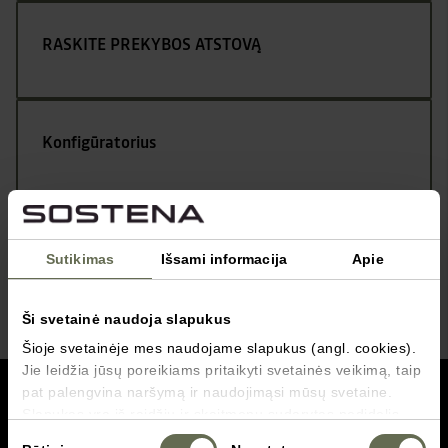
RASKITE PREKYBOS ATSTOVĄ
Konfigūratorius
Kontaktai
Sutikimas
Išsami informacija
Apie
Ši svetainė naudoja slapukus
Šioje svetainėje mes naudojame slapukus (angl. cookies).
Jie leidžia jūsų poreikiams pritaikyti svetainės veikimą, taip
grįžti į viršų
pat palengvina naršymą ir naudojimąsi mūsų svetaine.
Slapukas yra iš raidžių ir skaitmenų sudarytas nedidelis
failas, vartotojui naršant tam tikrose svetainėse
Servisas
Sutikimo