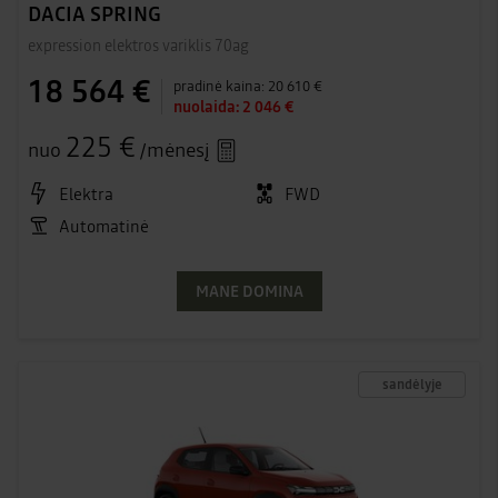
DACIA SPRING
expression elektros variklis 70ag
18 564 €
pradinė kaina:
20 610 €
nuolaida:
2 046 €
225 €
nuo
/mėnesį
Elektra
FWD
Automatinė
MANE DOMINA
sandėlyje