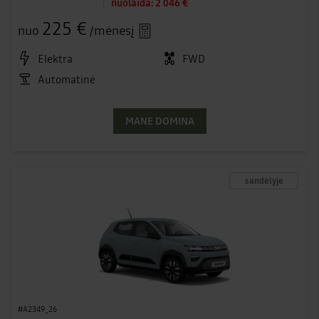
nuolaida:
2 046 €
225 €
nuo
/mėnesį
Elektra
FWD
Automatinė
MANE DOMINA
sandėlyje
#A2349_26