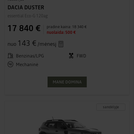
DACIA DUSTER
essential Eco-G 120ag
17 840 €
pradinė kaina:
18 340 €
nuolaida:
500 €
143 €
nuo
/mėnesį
Benzinas/LPG
FWD
Mechaninė
MANE DOMINA
sandėlyje