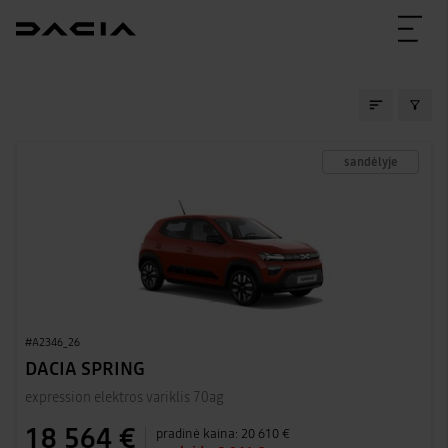
SANDĖLIO AUTOMOBIL
sandėlyje
#A2346_26
DACIA SPRING
expression elektros variklis 70ag
18 564 €
pradinė kaina:
20 610 €