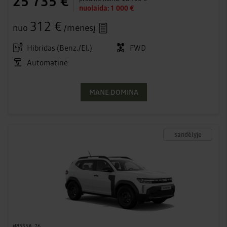
25 735 €
nuolaida:
1 000 €
312 €
nuo
/mėnesį
Hibridas (Benz./El.)
FWD
Automatinė
MANE DOMINA
sandėlyje
#8555A_26