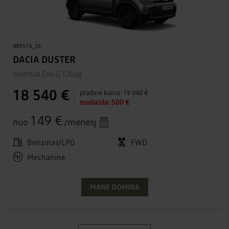
#8557A_26
DACIA DUSTER
essential Eco-G 120ag
18 540 €
pradinė kaina:
19 040 €
nuolaida:
500 €
149 €
nuo
/mėnesį
Benzinas/LPG
FWD
Mechaninė
MANE DOMINA