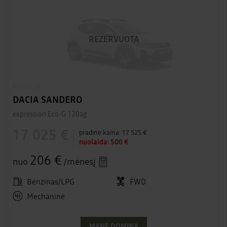
REZERVUOTA
#A2425_26
DACIA SANDERO
expression Eco-G 120ag
17 025 €
pradinė kaina:
17 525 €
nuolaida:
500 €
206 €
nuo
/mėnesį
Benzinas/LPG
FWD
Mechaninė
MANE DOMINA