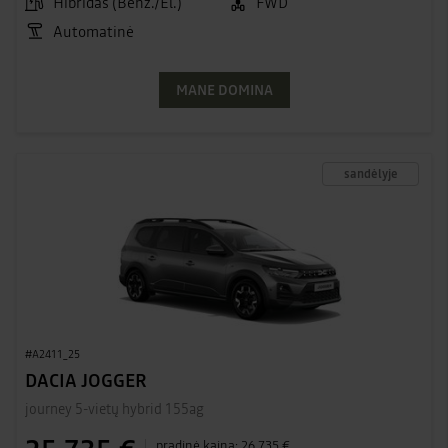
Hibridas (Benz./El.)
FWD
Automatinė
MANE DOMINA
sandėlyje
#A2411_25
DACIA JOGGER
journey 5-vietų hybrid 155ag
pradinė kaina:
26 735 €