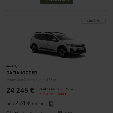
sandėlyje
#A2408_25
DACIA JOGGER
expression 7-vietų hybrid 155ag
24 245 €
pradinė kaina:
25 245 €
nuolaida:
1 000 €
294 €
nuo
/mėnesį