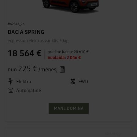
#A2343_26
DACIA SPRING
expression elektros variklis 70ag
18 564 €
pradinė kaina:
20 610 €
nuolaida:
2 046 €
225 €
nuo
/mėnesį
Elektra
FWD
Automatinė
MANE DOMINA
sandėlyje