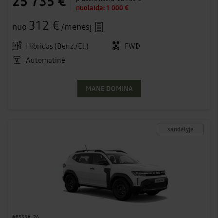
25 735 €
nuolaida:
1 000 €
312 €
nuo
/mėnesį
Hibridas (Benz./El.)
FWD
Automatinė
MANE DOMINA
sandėlyje
#8555A_26