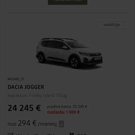
sandėlyje
#A2408_25
DACIA JOGGER
expression 7-vietų hybrid 155ag
24 245 €
pradinė kaina:
25 245 €
nuolaida:
1 000 €
294 €
nuo
/mėnesį