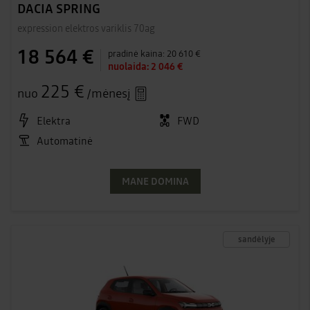
DACIA SPRING
expression elektros variklis 70ag
18 564 €
pradinė kaina:
20 610 €
nuolaida:
2 046 €
225 €
nuo
/mėnesį
Elektra
FWD
Automatinė
MANE DOMINA
sandėlyje