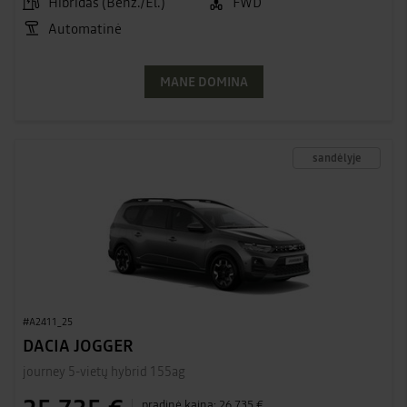
Hibridas (Benz./El.)
FWD
Automatinė
MANE DOMINA
sandėlyje
#A2411_25
DACIA JOGGER
journey 5-vietų hybrid 155ag
pradinė kaina:
26 735 €