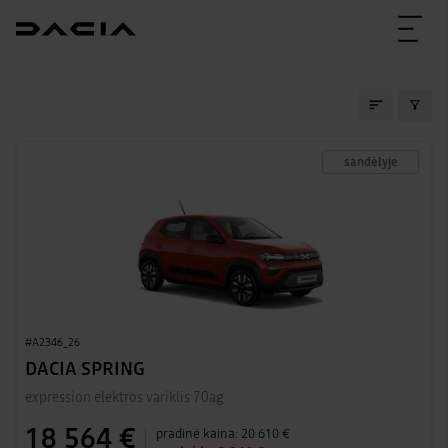
SANDĖLIO AUTOMOBIL
sandėlyje
#A2346_26
DACIA SPRING
expression elektros variklis 70ag
18 564 €
pradinė kaina:
20 610 €