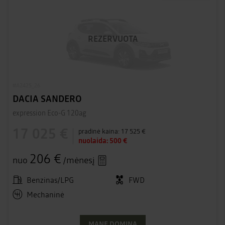
REZERVUOTA
#A2425_26
DACIA SANDERO
expression Eco-G 120ag
17 025 €
pradinė kaina:
17 525 €
nuolaida:
500 €
206 €
nuo
/mėnesį
Benzinas/LPG
FWD
Mechaninė
MANE DOMINA