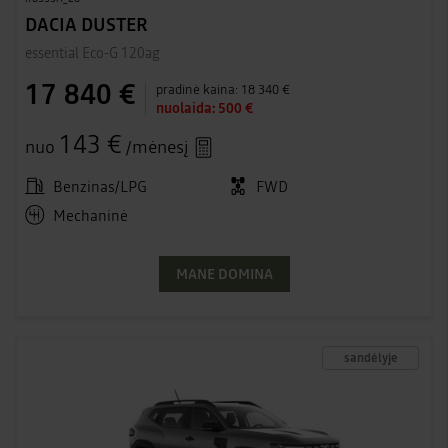
DACIA DUSTER
essential Eco-G 120ag
17 840 €
pradinė kaina:
18 340 €
nuolaida:
500 €
143 €
nuo
/mėnesį
Benzinas/LPG
FWD
Mechaninė
MANE DOMINA
sandėlyje