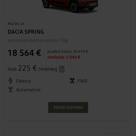
#A2343_26
DACIA SPRING
expression elektros variklis 70ag
18 564 €
pradinė kaina:
20 610 €
nuolaida:
2 046 €
225 €
nuo
/mėnesį
Elektra
FWD
Automatinė
MANE DOMINA
sandėlyje