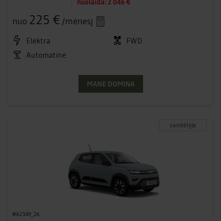
nuolaida:
2 046 €
225 €
nuo
/mėnesį
Elektra
FWD
Automatinė
MANE DOMINA
sandėlyje
#A2349_26