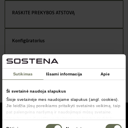
RASKITE PREKYBOS ATSTOVĄ
Konfigūratorius
Kontaktai
Sutikimas
Išsami informacija
Apie
Ši svetainė naudoja slapukus
Šioje svetainėje mes naudojame slapukus (angl. cookies).
Jie leidžia jūsų poreikiams pritaikyti svetainės veikimą, taip
grįžti į viršų
pat palengvina naršymą ir naudojimąsi mūsų svetaine.
Slapukas yra iš raidžių ir skaitmenų sudarytas nedidelis
failas, vartotojui naršant tam tikrose svetainėse
Servisas
Sutikimo