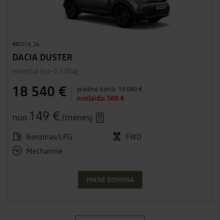
#8557A_26
DACIA DUSTER
essential Eco-G 120ag
18 540 €
pradinė kaina:
19 040 €
nuolaida:
500 €
149 €
nuo
/mėnesį
Benzinas/LPG
FWD
Mechaninė
MANE DOMINA