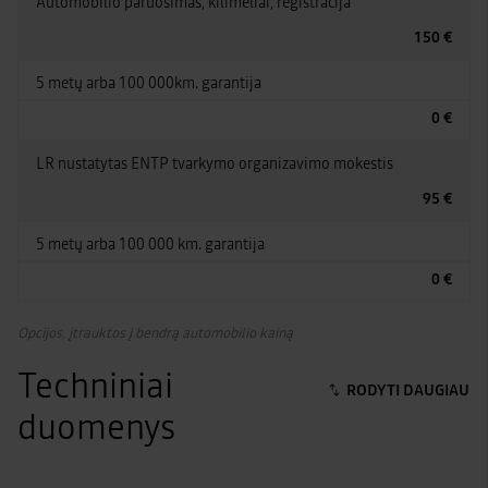
Automobilio paruošimas, kilimėliai, registracija
150 €
5 metų arba 100 000km. garantija
0 €
LR nustatytas ENTP tvarkymo organizavimo mokestis
95 €
5 metų arba 100 000 km. garantija
0 €
Opcijos, įtrauktos į bendrą automobilio kainą
Techniniai
duomenys