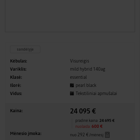
sandėlyje
Kėbulas:
Visureigis
Variklis:
mild hybrid 140ag
Klasė:
essential
Išorė:
pearl black
Vidus:
Tekstiliniai apmušalai
24 095 €
Kaina:
24 695 €
pradinė kaina:
600 €
nuolaida:
Mėnesio įmoka:
292 €
nuo
/mėnesį