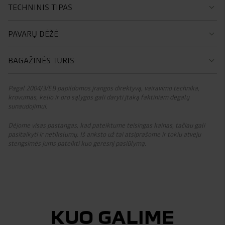
TECHNINIS TIPAS
PAVARŲ DĖŽĖ
BAGAŽINĖS TŪRIS
Pagal 2004/3/EB papildomos įrangos direktyvą, vairavimo technika,
krovumas, kelio ir oro sąlygos gali daryti įtaką faktiniam degalų
sunaudojimui.
Dėjome visas pastangas, kad pateiktume teisingas kainas, tačiau gali
pasitaikyti ir netikslumų. Iš anksto už tai atsiprašome ir tokiu atveju
stengsimės jums pateikti kuo geresnį pasiūlymą.
KUO GALIME